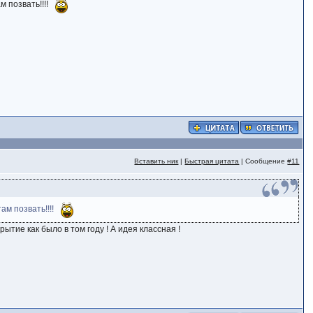
м позвать!!!!
Вставить ник
|
Быстрая цитата
| Сообщение
#11
ам позвать!!!!
тие как было в том году ! А идея классная !