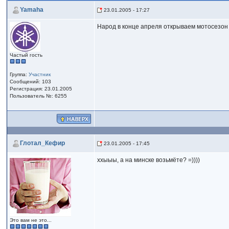
Yamaha
23.01.2005 - 17:27
Народ в конце апреля открываем мотосезон 
Частый гость
Группа:
Участник
Сообщений: 103
Регистрация: 23.01.2005
Пользователь №: 6255
Глотал_Кефир
23.01.2005 - 17:45
ххыыы, а на минске возьмёте? =))))
Это вам не это...