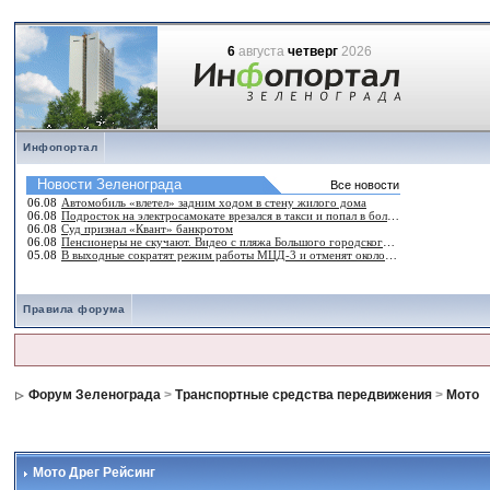
6
августа
четверг
2026
Инфопортал
Правила форума
Форум Зеленограда
>
Транспортные средства передвижения
>
Мото
Мото Дрег Рейсинг