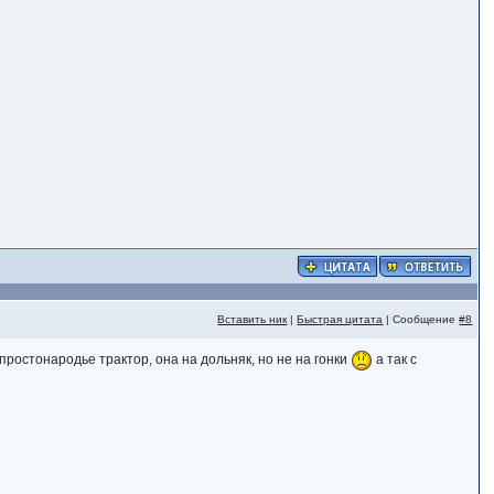
Вставить ник
|
Быстрая цитата
| Сообщение
#8
простонародье трактор, она на дольняк, но не на гонки
а так с