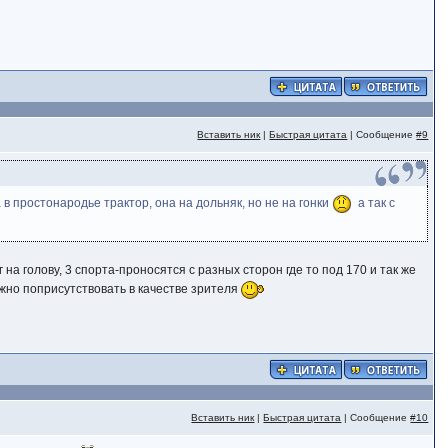
Вставить ник
|
Быстрая цитата
| Сообщение
#9
в простонародье трактор, она на дольняк, но не на гонки
а так с
 на голову, 3 спорта-проносятся с разных сторон где то под 170 и так же
ожно поприсутствовать в качестве зрителя
Вставить ник
|
Быстрая цитата
| Сообщение
#10