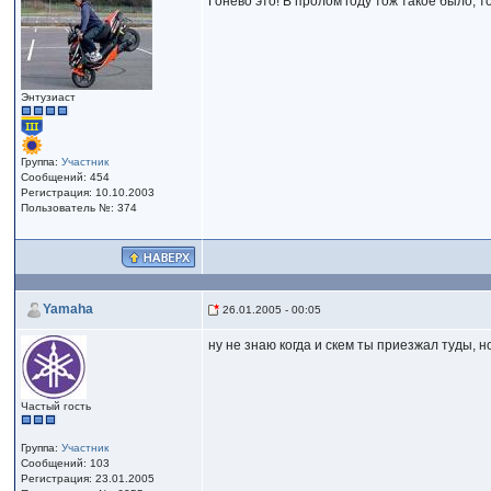
Гонево это! В пролом году тож такое было, 
Энтузиаст
Группа:
Участник
Сообщений: 454
Регистрация: 10.10.2003
Пользователь №: 374
Yamaha
26.01.2005 - 00:05
ну не знаю когда и скем ты приезжал туды, но
Частый гость
Группа:
Участник
Сообщений: 103
Регистрация: 23.01.2005