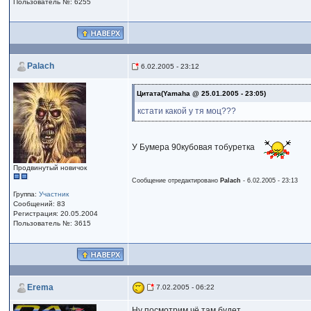
Пользователь №: 6255
Palach
6.02.2005 - 23:12
Цитата(Yamaha @ 25.01.2005 - 23:05)
кстати какой у тя моц???
У Бумера 90кубовая тобуретка
Продвинутый новичок
Сообщение отредактировано
Palach
- 6.02.2005 - 23:13
Группа:
Участник
Сообщений: 83
Регистрация: 20.05.2004
Пользователь №: 3615
Erema
7.02.2005 - 06:22
Ну посмотрим чё там будет...