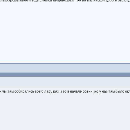
только кроме меня и еще 3 челов неприехал.И тож на малинской дороге было гд
 мы там собирались всего пару раз и то в начале осени, но у нас там было окл