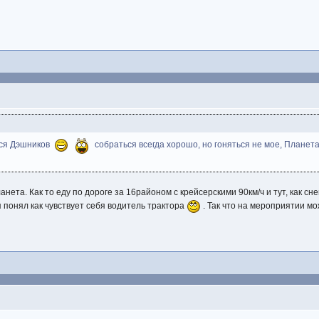
хся Дэшников
собраться всегда хорошо, но гоняться не мое, Планета 
нета. Как то еду по дороге за 16районом с крейсерскими 90км/ч и тут, как снег
я понял как чувствует себя водитель трактора
. Так что на мероприятии м