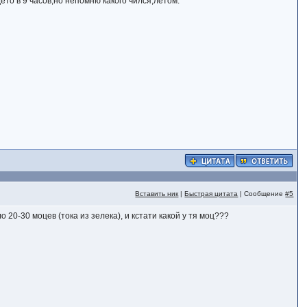
ето в 9 часов,но непомню какого чился,летом.
Вставить ник
|
Быстрая цитата
| Сообщение
#5
о 20-30 моцев (тока из зелека), и кстати какой у тя моц???