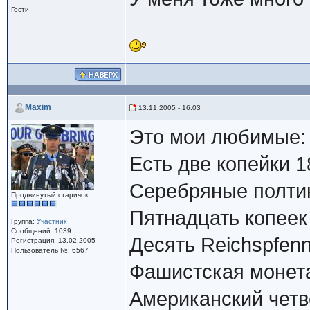
Гости
Maxim
13.11.2005 - 16:03
Это мои любимые:
Есть две копейки 18
Серебряные полтин
Продвинутый старичок
Пятнадцать копеек 
Группа:
Участник
Сообщений: 1039
Десять Reichspfenni
Регистрация: 13.02.2005
Пользователь №: 6567
Фашистская монет
Американский четве