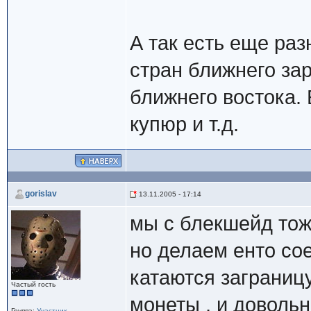
А так есть еще ра
стран ближнего за
ближнего востока.
купюр и т.д.
gorislav
13.11.2005 - 17:14
мы с блекшейд то
но делаем енто со
катаются заграниц
Частый гость
монеты , и доволь
Группа:
Участник