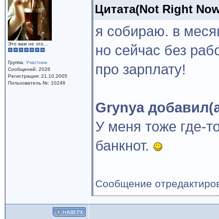
Цитата(Not Right Now 
я собираю. в меся
Это вам не это...
но сейчас без раб
Группа:
Участник
про зарплату!
Сообщений: 2026
Регистрация: 21.10.2005
Пользователь №: 10246
Grynya добавил(
У меня тоже где-то
банкнот.
Сообщение отредактиро