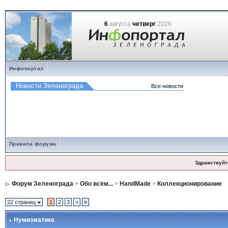
6
августа
четверг
2026
Инфопортал
Правила форума
Здравствуйт
Форум Зеленограда
>
Обо всём...
>
HandMade
>
Коллекционирование
22 страниц
1
2
3
>
»
Нумизматика